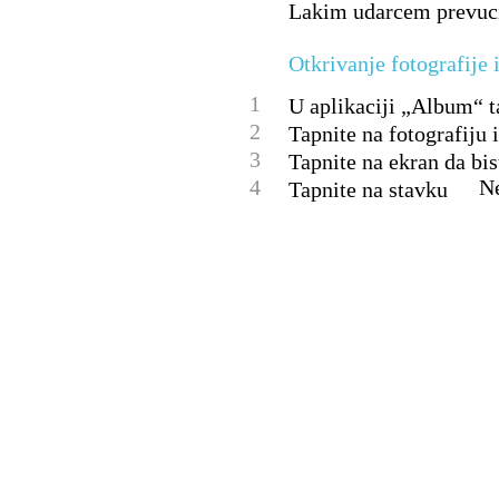
Lakim udarcem prevucit
Otkrivanje fotografije 
1
U aplikaciji „Album“ ta
2
Tapnite na fotografiju i
3
Tapnite na ekran da bis
4
Ne
Tapnite na stavku