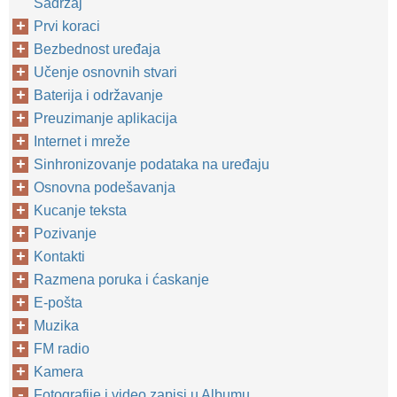
Sadržaj
Prvi koraci
Bezbednost uređaja
Učenje osnovnih stvari
Baterija i održavanje
Preuzimanje aplikacija
Internet i mreže
Sinhronizovanje podataka na uređaju
Osnovna podešavanja
Kucanje teksta
Pozivanje
Kontakti
Razmena poruka i ćaskanje
E-pošta
Muzika
FM radio
Kamera
Fotografije i video zapisi u Albumu