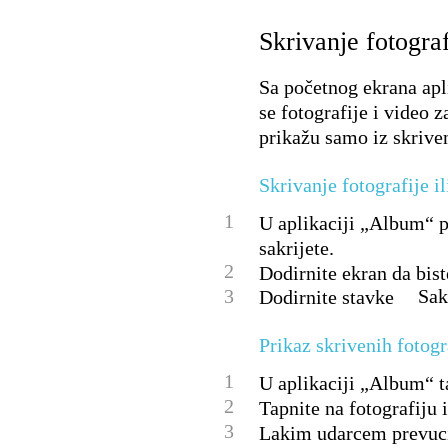
Skrivanje fotograf
Sa početnog ekrana apl
se fotografije i video 
prikažu samo iz skriven
Skrivanje fotografije il
1
U aplikaciji „Album“ pr
sakrijete.
2
Dodirnite ekran da bist
3
Sak
Dodirnite stavke
Prikaz skrivenih fotogr
1
U aplikaciji „Album“ ta
2
Tapnite na fotografiju i
3
Lakim udarcem prevucite