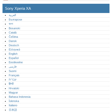
Sony Xperia XA
العربية
Български
বাংলা
Bosanski
Català
Čeština
Dansk
Deutsch
Ελληνικά
English
Español
Eestikeelne
فارسی
Suomi
Français
עברית
हिन्दी
Hrvatski
Magyar
Bahasa Indonesia
Íslenska
Italiano
日本語