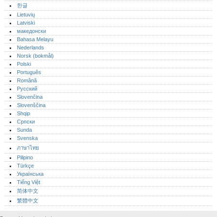
한글
Lietuvių
Latviski
македонски
Bahasa Melayu
Nederlands
Norsk (bokmål)‎
Polski
Português‎
Română
Русский
Slovenčina
Slovenščina
Shqip
Српски
Sunda
Svenska
ภาษาไทย
Pilipino
Türkçe
Українська
Tiếng Việt
简体中文
繁體中文